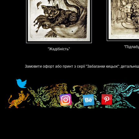
"Підлаб
"Жадібність"
Замовити офорт або принт з серії "Забаганки кицьок": детальні