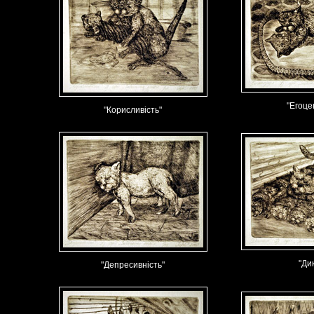
"Егоце
"Корисливість"
"Ди
"Депресивність"