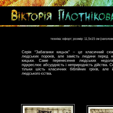
техніка: офорт; розмір: 11,5х15 см (заголо
Серія “Забаганки кицьок” – це класичний сю
людських пороків, але замість людини перед н
кицьки. Саме перенесення людських недолі
підкреслює абсурдність і неприродність дійства. С
тільки шість класичних біблійних гріхів, але 
людського єства.