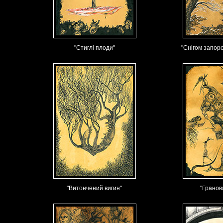
"Стиглі плоди"
"Снігом запор
"Витончений вигин"
"Гранов