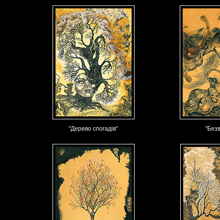
"Дерево спогадів"
"Безв