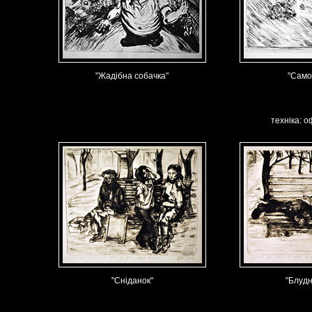
"Жадібна собачка"
"Само
техніка: о
"Сніданок"
"Блудн