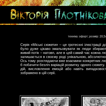
техніка: офорт; розмір: 20,
Серія «Міські сюжети» – це гротескні ілюстрації до
було дуже цікаво змальовувати як люди збираю
живий потік – натовп, але в цей самий час кожна лю
залишається в своєму роді унікальною, абсолютно
Ось тому розглядаючи вже взаємини конкретних л
б побачити безліч варіацій розвитку одного сюжету. 
дій, висловлення емоцій або навіть випадковос
зображено в цій серії.