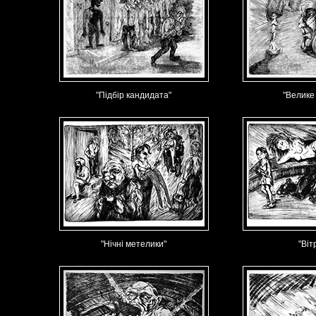
"Підбір кандидата"
"Велике
"Нічні метелики"
"Віт