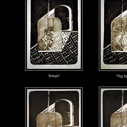
"Клоун"
"Під Х