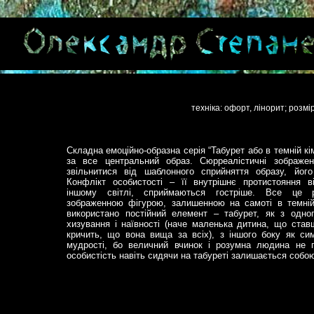
техніка: офорт, лінорит; розмі
Складна емоційно-образна серія “Табурет або в темній кі
за все центральний образ. Сюрреалістичні зображе
звільнитися від шаблонного сприйняття образу, його
Конфлікт особистості – її внутрішнє протистояння в
іншому світлі, сприймаються гостріше. Все це 
зображенною фігурою, залишенною на самоті в темній
використано постійний елемент – табурет, як з одно
хизування і наївності (наче маленька дитина, що став
кричить, що вона вища за всіх), з іншого боку як си
мудрості, бо величний вчинок і розумна людина не п
особистість навіть сидячи на табуреті залишається собо