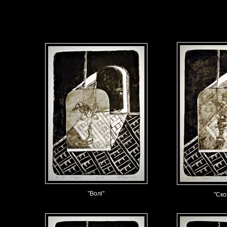
"Волі"
"Ско