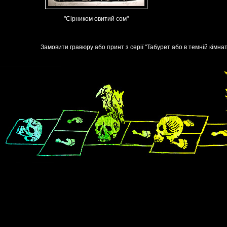
"Сірником овитий сом"
Замовити гравюру або принт з серії "Табурет або в темній кімнат