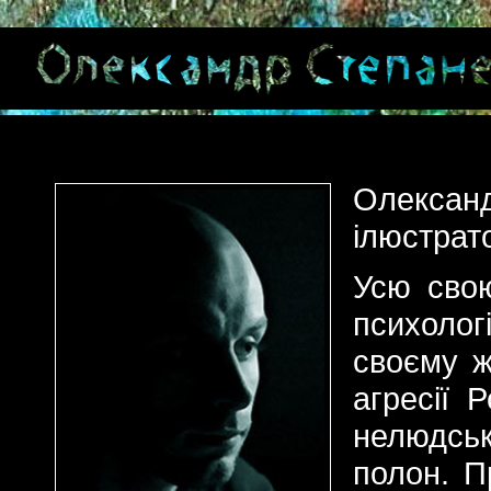
Олекса
ілюстрат
Усю свою
психоло
своєму ж
агресії 
нелюдськ
полон. П