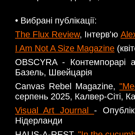
• Вибрані публікації:
The Flux Review
, Інтерв'ю
Ale
I Am Not A Size Magazine
(квіт
OBSCYRA - Контемпорарі а
Базель, Швейцарія
Canvas Rebel Magazine,
"Me
серпень 2025, Калвер-Сіті, 
Visual Art Journal
- Опублі
Нідерланди
HAUS-A-REST,
"In the cucumb