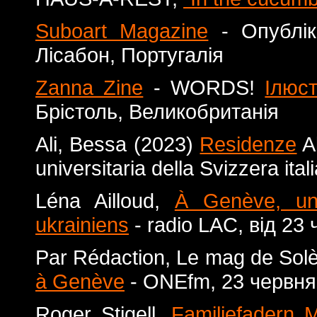
Suboart Magazine
- Опублі
Лісабон, Португалія
Zanna Zine
- WORDS!
Ілюст
Брістоль, Великобританія
Ali, Bessa (2023)
Residenze
Al
universitaria della Svizzera it
Léna Ailloud,
À Genève, une
ukrainiens
- radio LAC, від 2
Par Rédaction, Le mag de Sol
à Genève
- ONEfm, 23 червня
Roger Stigell,
Familjefadern M