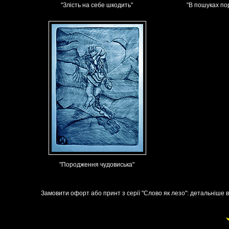
"Злість на себе шкодить"
"В пошуках пор
"Породження чудовиська"
Замовити офорт або принт з серії "Слово як лезо": детальніше 