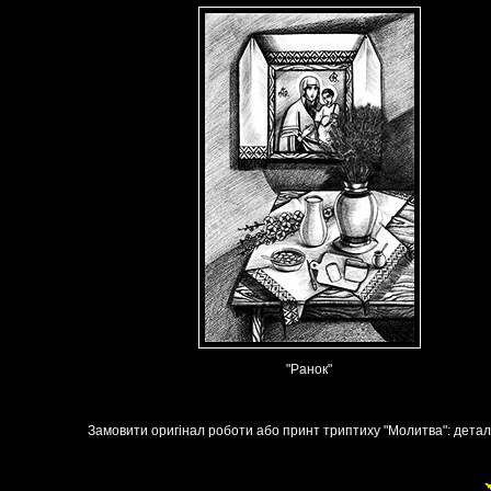
"Ранок"
Замовити оригінал роботи або принт триптиху "Молитва": дета