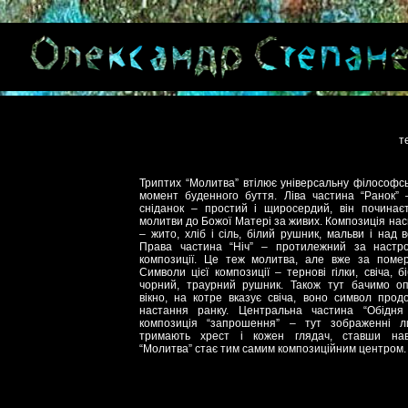
т
Триптих “Молитва” втілює універсальну філософсь
момент буденного буття. Ліва частина “Ранок” 
сніданок – простий і щиросердий, він починає
молитви до Божої Матері за живих. Композиція на
– жито, хліб і сіль, білий рушник, мальви і над 
Права частина “Ніч” – протилежний за настр
композиції. Це теж молитва, але вже за помер
Символи цієї композиції – тернові гілки, свіча, б
чорний, траурний рушник. Також тут бачимо о
вікно, на котре вказує свіча, воно символ про
настання ранку. Центральна частина “Обідн
композиція “запрошення” – тут зображенні л
тримають хрест і кожен глядач, ставши нав
“Молитва” стає тим самим композиційним центром.