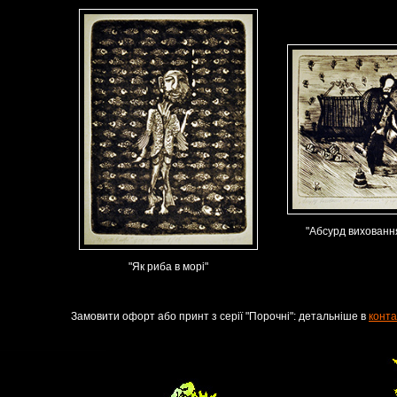
"Абсурд вихованн
"Як риба в морі"
Замовити офорт або принт з серії "Порочні": детальніше в
конта