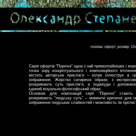
техніка: офорт; розмір: 1
Серія офортів “Порочні” одна з най прямолінійніших і жор
точки зору концептуального і композиційного втілен
містить авторське прислів’я – котре іллюструє в гр
зображення. Жорстко сатиричні образи, з експресив
розкривають суть прислів’я, а подекуди і доповню
єдиний візуально-філософський образ.
Основою для композицій серії “Порочні” стають 
розкривають “людську суть” – моменти критичні для о
зображення людських слабкостей і можливість їм протис