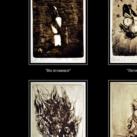
"Він втомився"
"Люти