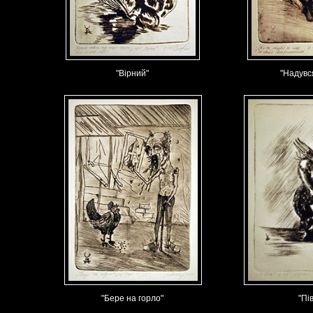
"Вірний"
"Надувс
"Бере на горло"
"Пі