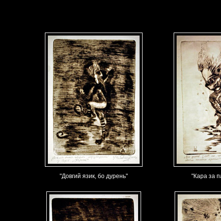
"Довгий язик, бо дурень"
"Кара за п